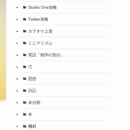
Studio One攻略
Twitter攻略
カラオケ上達
ミニマリズム
実話「独学の告白」
弍
思想
日記
未分類
本
機材