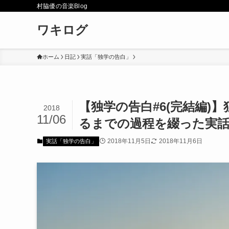
村脇優の音楽Blog
ワキログ
ホーム
日記
実話「独学の告白」
【独学の告白#6(完結編
2018
11/06
るまでの過程を綴った実
2018年11月5日
2018年11月6日
実話「独学の告白」