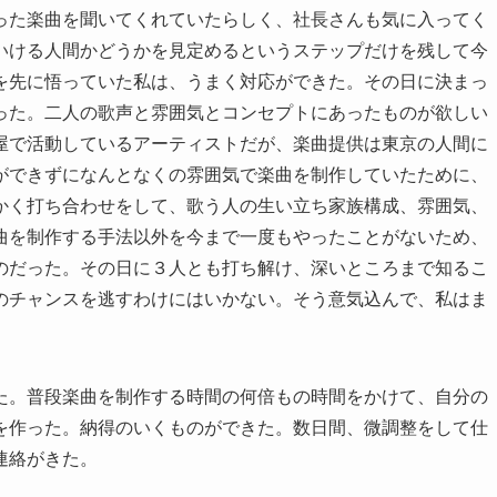
った楽曲を聞いてくれていたらしく、社長さんも気に入ってく
いける人間かどうかを見定めるというステップだけを残して今
を先に悟っていた私は、うまく対応ができた。その日に決まっ
った。二人の歌声と雰囲気とコンセプトにあったものが欲しい
屋で活動しているアーティストだが、楽曲提供は東京の人間に
ができずになんとなくの雰囲気で楽曲を制作していたために、
かく打ち合わせをして、歌う人の生い立ち家族構成、雰囲気、
曲を制作する手法以外を今まで一度もやったことがないため、
のだった。その日に３人とも打ち解け、深いところまで知るこ
のチャンスを逃すわけにはいかない。そう意気込んで、私はま
た。普段楽曲を制作する時間の何倍もの時間をかけて、自分の
を作った。納得のいくものができた。数日間、微調整をして仕
連絡がきた。