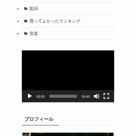
歌詞
買ってよかったランキング
音楽
動
画
プ
レ
ー
ヤ
ー
00:00
04:40
プロフィール