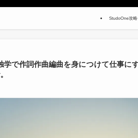
StudoOne攻
)】独学で作詞作曲編曲を身につけて仕事に
話。