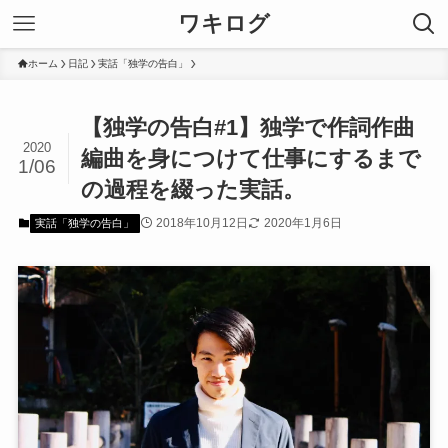
ワキログ
ホーム
日記
実話「独学の告白」
【独学の告白#1】独学で作詞作曲
2020
編曲を身につけて仕事にするまで
1/06
の過程を綴った実話。
2018年10月12日
2020年1月6日
実話「独学の告白」