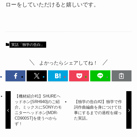
ローをしていただけると嬉しいです。
実話「独学の告白」
よかったらシェアしてね！
【機材紹介#1】SHUREヘ
ッドホン[SRH940]のご紹
【独学の告白#2】独学で作
介。ミックスにSONYのモ
詞作曲編曲を身につけて仕
ニターヘッドホン[MDR-
事にするまでの過程を綴っ
CD900ST]を使うべから
た実話。
ず！