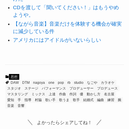
CDを渡して「聞いてください！」はもうやめ
ようや。
【ながら音楽】音楽だけを体験する機会が確実
に減少している件
アメリカにはアイドルがいないらしい
思想
DAW
DTM
nagoya
one
pop
rb
studio
なごや
カラオケ
スタジオ
ステージ
パフォーマンス
プロデューサー
プロデュース
マスタリング
ミックス
上達
作曲
作詞
優
動かし方
名古屋
愛知
手
指導
村脇
歌い手
歌うま
歌手
結婚式
編曲
練習
腕
音楽
音響
よかったらシェアしてね！