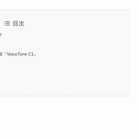
目次
す
VoiceTone C1』