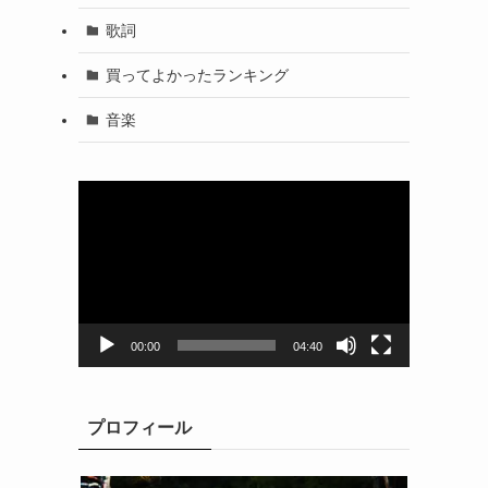
歌詞
買ってよかったランキング
音楽
動
画
プ
レ
ー
ヤ
ー
00:00
04:40
プロフィール