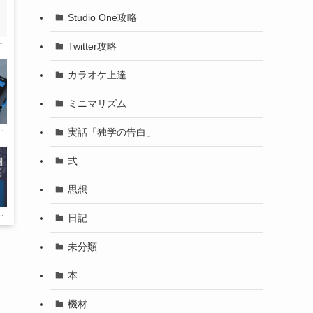
Studio One攻略
Twitter攻略
カラオケ上達
ミニマリズム
実話「独学の告白」
弍
思想
日記
未分類
本
機材