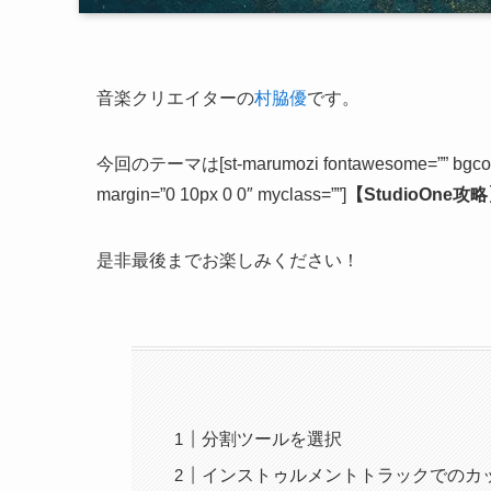
音楽クリエイターの
村脇優
です。
今回のテーマは[st-marumozi fontawesome=”” bgcolor=”#
margin=”0 10px 0 0″ myclass=””]
【StudioOne
是非最後までお楽しみください！
分割ツールを選択
インストゥルメントトラックでのカッ