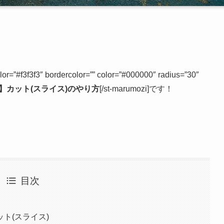
f3f3f3″ bordercolor=”” color=”#000000″ radius=”30″
攻略】カット(スライス)のやり方
[/st-marumozi]です！
目次
ト(スライス)