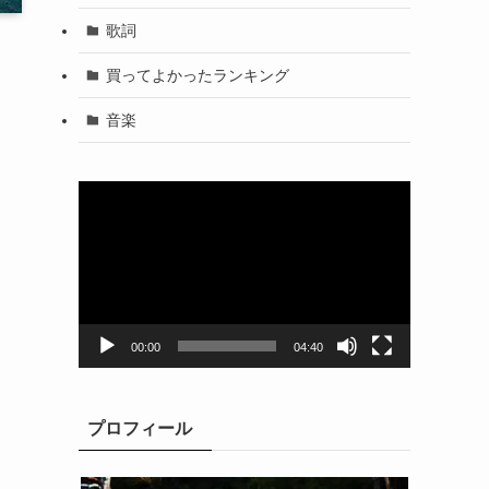
歌詞
買ってよかったランキング
音楽
動
画
プ
レ
ー
ヤ
ー
00:00
04:40
プロフィール