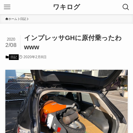
ワキログ
ホーム
日記
インプレッサGHに原付乗ったわ
2020
2/08
www
2020年2月8日
日記