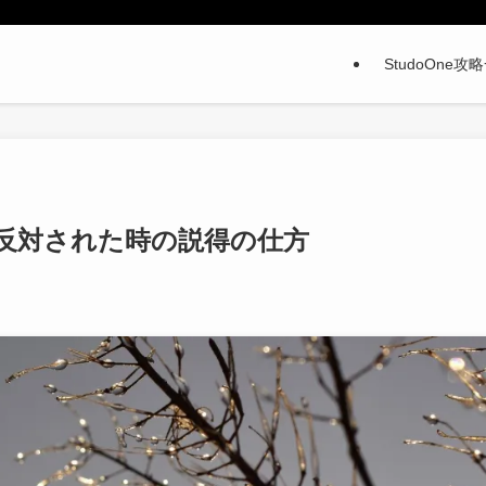
StudoOne攻
反対された時の説得の仕方