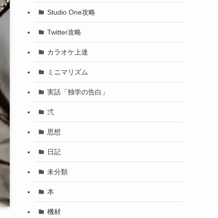
Studio One攻略
Twitter攻略
カラオケ上達
ミニマリズム
実話「独学の告白」
弍
思想
日記
未分類
本
機材