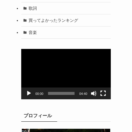
歌詞
買ってよかったランキング
音楽
動
画
プ
レ
ー
ヤ
ー
00:00
04:40
プロフィール