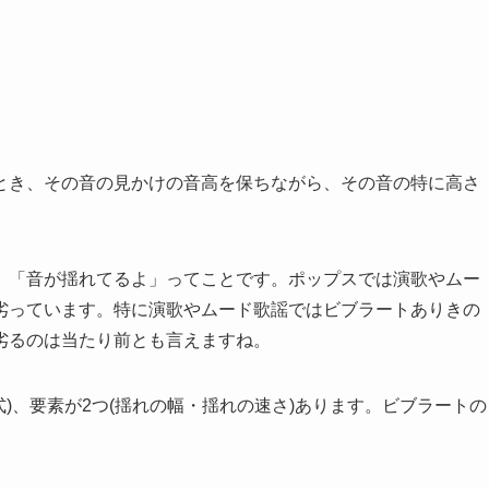
とき、その音の見かけの音高を保ちながら、その音の特に高さ
、「音が揺れてるよ」ってことです。ポップスでは演歌やムー
劣っています。特に演歌やムード歌謡ではビブラートありきの
劣るのは当たり前とも言えますね。
)、要素が2つ(揺れの幅・揺れの速さ)あります。ビブラートの