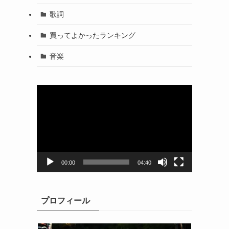
歌詞
買ってよかったランキング
音楽
動
画
プ
レ
ー
ヤ
ー
00:00
04:40
プロフィール