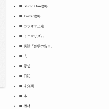
Studio One攻略
Twitter攻略
カラオケ上達
ミニマリズム
実話「独学の告白」
弍
思想
日記
未分類
本
機材