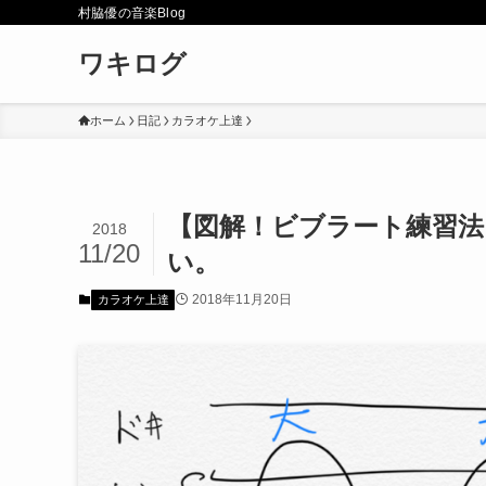
村脇優の音楽Blog
ワキログ
ホーム
日記
カラオケ上達
【図解！ビブラート練習
2018
11/20
い。
2018年11月20日
カラオケ上達